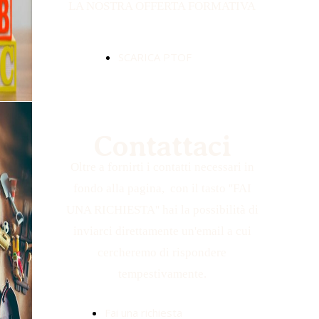
LA NOSTRA OFFERTA FORMATIVA
SCARICA PTOF
Contattaci
Oltre a fornirti i contatti necessari in
fondo alla pagina, con il tasto ''FAI
UNA RICHIESTA'' hai la possibilità di
inviarci direttamente un'email a cui
cercheremo di rispondere
tempestivamente.
Fai una richiesta