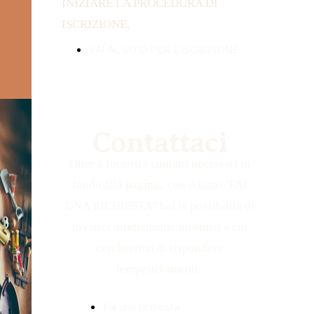
INIZIARE LA PROCEDURA DI
ISCRIZIONE.
VAI AL SITO PER L'ISCRIZIONE
Contattaci
Oltre a fornirti i contatti necessari in
fondo alla pagina, con il tasto ''FAI
UNA RICHIESTA'' hai la possibilità di
inviarci direttamente un'email a cui
cercheremo di rispondere
tempestivamente.
Fai una richiesta