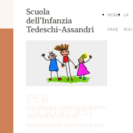
Scuola
HOME
LA
dell'Infanzia
Tedeschi-Assandri
PAGE
ROU
PER
SUL SITO DEL COMUNE DI TORINO
ISCRIVERSI
TROVERETE TUTTE LE
INFORMAZIONI NECESSARIE PER